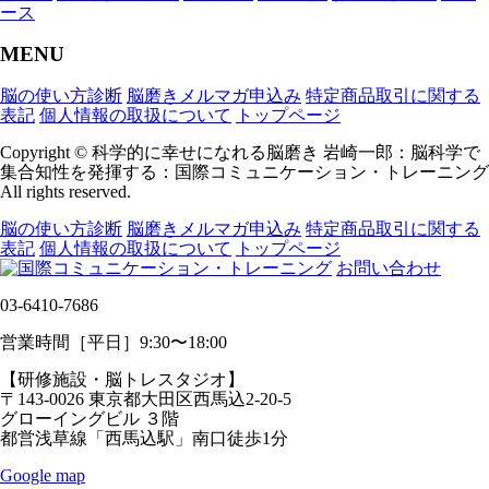
ース
MENU
脳の使い方診断
脳磨きメルマガ申込み
特定商品取引に関する
表記
個人情報の取扱について
トップページ
Copyright © 科学的に幸せになれる脳磨き 岩崎一郎：脳科学で
集合知性を発揮する：国際コミュニケーション・トレーニング
All rights reserved.
脳の使い方診断
脳磨きメルマガ申込み
特定商品取引に関する
表記
個人情報の取扱について
トップページ
お問い合わせ
03-6410-7686
営業時間［平日］9:30〜18:00
【研修施設・脳トレスタジオ】
〒143-0026 東京都大田区西馬込2-20-5
グローイングビル ３階
都営浅草線「西馬込駅」南口徒歩1分
Google map