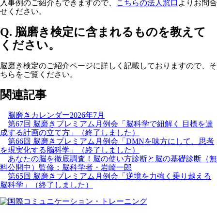
入事例のご紹介もできますので、
こちらの法人窓口
よりお問合
せください。
Q. 脳磨き検定に含まれるものを教えて
ください。
脳磨き検定のご紹介ページに詳しく記載しておりますので、そ
ちらをご覧ください。
関連記事
脳磨きカレンダー2026年7月
第67回 脳磨きプレミアム月例会「脳科学で紐解く 目標を達
成する計画の立て方」（終了しました）
第66回 脳磨きプレミアム月例会「DMNを味方にして、思考
を現実化する脳科学」（終了しました）
あなたの脳を徹底調査！脳の使い方診断と脳の基礎診断（無
料公開中）監修：脳科学者・岩崎一郎
第65回 脳磨きプレミアム月例会「逆境を力強く乗り越える
脳科学」（終了しました）