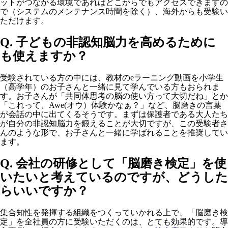
ットがつながる環境であればどこからでもアクセスできますの
で（システムのメンテナンス時間を除く）、海外からも受験い
ただけます。
Q. 子どもの非認知脳力を高めるために
も使えますか？
受験されている方の中には、教材のeラーニング動画を小学生
（高学年）のお子さんと一緒に見て学んでいる方もおられま
す。お子さんが「共同体思考の脳の使い方って大切だね」とか
「これって、Awe(オウ）体験かなぁ？」など、脳磨きの言葉
が会話の中に出てくるそうです。まずは保護者である大人たち
が自分の非認知脳力を鍛えることが大切ですが、この受験者さ
んのような形で、お子さんと一緒に学ばれることを推奨してい
ます。
Q. 会社の研修として「脳磨き検定」を使
いたいと考えているのですが、どうした
らいいですか？
集合知性を発揮する組織をつくっていかれる上で、「脳磨き検
定」を全社員の方に受験いただくのは、とても効果的です。導