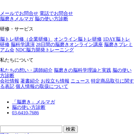
メールでお問合せ
電話でお問合せ
脳磨きメルマガ
脳の使い⽅診断
研修・サービス
脳トレ研修（企業研修）
オンライン脳トレ研修
1DAY脳トレ
研修
脳科学講演
28日間の脳磨きオンライン講座
脳磨きプレミ
アム会
NDC脳力開発トレーニング
私たちについて
私たちの想い・講師紹介
脳磨きの脳科学理論と実践
脳の使い
方診断
会社情報
著書紹介
お役立ち情報
ニュース
特定商品取引に関す
る表記
個人情報の取扱について
「脳磨き」メルマガ
脳の使い方診断
03-6410-7686
検
索: