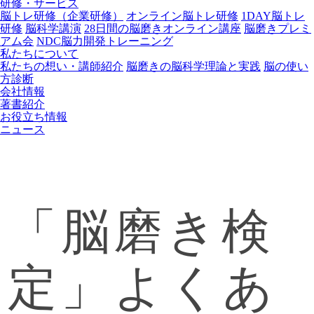
研修・サービス
脳トレ研修（企業研修）
オンライン脳トレ研修
1DAY脳トレ
研修
脳科学講演
28日間の脳磨きオンライン講座
脳磨きプレミ
アム会
NDC脳力開発トレーニング
私たちについて
私たちの想い・講師紹介
脳磨きの脳科学理論と実践
脳の使い
方診断
会社情報
著書紹介
お役立ち情報
ニュース
「脳磨き検
定」よくあ