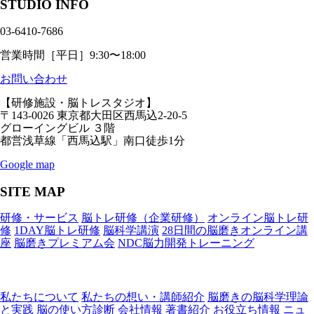
STUDIO INFO
03-6410-7686
営業時間［平日］9:30〜18:00
お問い合わせ
【研修施設・脳トレスタジオ】
〒143-0026 東京都大田区西馬込2-20-5
グローイングビル ３階
都営浅草線「西馬込駅」南口徒歩1分
Google map
SITE MAP
研修・サービス
脳トレ研修（企業研修）
オンライン脳トレ研
修
1DAY脳トレ研修
脳科学講演
28日間の脳磨きオンライン講
座
脳磨きプレミアム会
NDC脳力開発トレーニング
私たちについて
私たちの想い・講師紹介
脳磨きの脳科学理論
と実践
脳の使い方診断
会社情報
著書紹介
お役立ち情報
ニュ