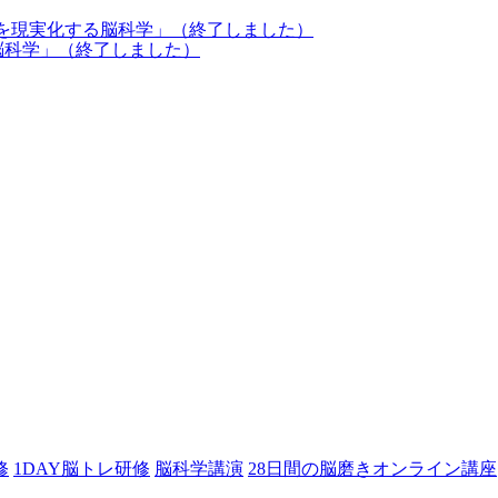
考を現実化する脳科学」（終了しました）
脳科学」（終了しました）
修
1DAY脳トレ研修
脳科学講演
28日間の脳磨きオンライン講座