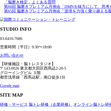
「脳磨き検定」よくある質問
第66回 脳磨きプレミアム月例会「DMNを味方にして、思
第65回 脳磨きプレミアム月例会「逆境を力強く乗り越える
STUDIO INFO
03-6410-7686
営業時間［平日］9:30〜18:00
お問い合わせ
【研修施設・脳トレスタジオ】
〒143-0026 東京都大田区西馬込2-20-5
グローイングビル ３階
都営浅草線「西馬込駅」南口徒歩1分
Google map
SITE MAP
研修・サービス
脳トレ研修（企業研修）
オンライン脳トレ研