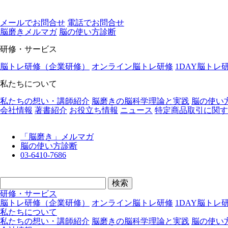
メールでお問合せ
電話でお問合せ
脳磨きメルマガ
脳の使い⽅診断
研修・サービス
脳トレ研修（企業研修）
オンライン脳トレ研修
1DAY脳トレ
私たちについて
私たちの想い・講師紹介
脳磨きの脳科学理論と実践
脳の使い
会社情報
著書紹介
お役立ち情報
ニュース
特定商品取引に関す
「脳磨き」メルマガ
脳の使い方診断
03-6410-7686
検
索:
研修・サービス
脳トレ研修（企業研修）
オンライン脳トレ研修
1DAY脳トレ
私たちについて
私たちの想い・講師紹介
脳磨きの脳科学理論と実践
脳の使い