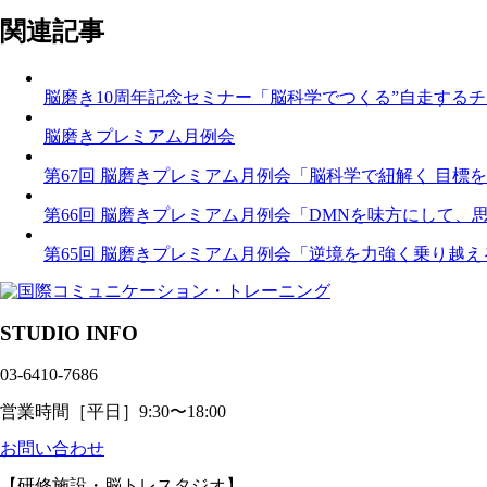
関連記事
脳磨き10周年記念セミナー「脳科学でつくる”自走するチ
脳磨きプレミアム月例会
第67回 脳磨きプレミアム月例会「脳科学で紐解く 目
第66回 脳磨きプレミアム月例会「DMNを味方にして
第65回 脳磨きプレミアム月例会「逆境を力強く乗り越
STUDIO INFO
03-6410-7686
営業時間［平日］9:30〜18:00
お問い合わせ
【研修施設・脳トレスタジオ】