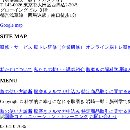
〒143-0026 東京都大田区西馬込2-20-5
グローイングビル ３階
都営浅草線「西馬込駅」南口徒歩1分
Google map
SITE MAP
研修・サービス
脳トレ研修（企業研修）
オンライン脳トレ研
私たちについて
私たちの想い・講師紹介
脳磨きの脳科学理論
MENU
脳の使い方診断
脳磨きメルマガ申込み
特定商品取引に関する
Copyright © 科学的に幸せになれる脳磨き 岩崎一郎：脳科学で集合
脳の使い方診断
脳磨きメルマガ申込み
特定商品取引に関する
お問い合わせ
03-6410-7686