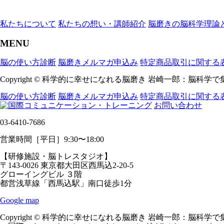
私たちについて
私たちの想い・講師紹介
脳磨きの脳科学理論
MENU
脳の使い方診断
脳磨きメルマガ申込み
特定商品取引に関する
Copyright © 科学的に幸せになれる脳磨き 岩崎一郎：脳科学で集合
脳の使い方診断
脳磨きメルマガ申込み
特定商品取引に関する
お問い合わせ
03-6410-7686
営業時間［平日］9:30〜18:00
【研修施設・脳トレスタジオ】
〒143-0026 東京都大田区西馬込2-20-5
グローイングビル ３階
都営浅草線「西馬込駅」南口徒歩1分
Google map
Copyright © 科学的に幸せになれる脳磨き 岩崎一郎：脳科