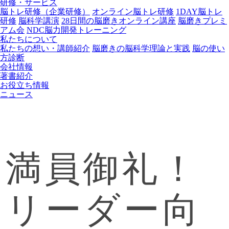
研修・サービス
脳トレ研修（企業研修）
オンライン脳トレ研修
1DAY脳トレ
研修
脳科学講演
28日間の脳磨きオンライン講座
脳磨きプレミ
アム会
NDC脳力開発トレーニング
私たちについて
私たちの想い・講師紹介
脳磨きの脳科学理論と実践
脳の使い
方診断
会社情報
著書紹介
お役立ち情報
ニュース
満員御礼！
リーダー向