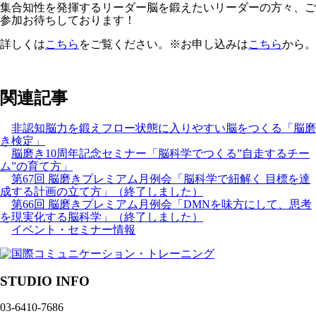
集合知性を発揮するリーダー脳を鍛えたいリーダーの方々、ご
参加お待ちしております！
詳しくは
こちら
をご覧ください。※お申し込みは
こちら
から。
関連記事
非認知脳力を鍛えフロー状態に入りやすい脳をつくる「脳磨
き検定」
脳磨き10周年記念セミナー「脳科学でつくる”自走するチー
ム”の育て方」
第67回 脳磨きプレミアム月例会「脳科学で紐解く 目標を達
成する計画の立て方」（終了しました）
第66回 脳磨きプレミアム月例会「DMNを味方にして、思考
を現実化する脳科学」（終了しました）
イベント・セミナー情報
STUDIO INFO
03-6410-7686