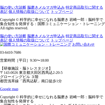
脳の使い方診断
脳磨きメルマガ申込み
特定商品取引に関する
表記
個人情報の取扱について
トップページ
Copyright © 科学的に幸せになれる脳磨き 岩崎一郎：脳科学で
集合知性を発揮する：国際コミュニケーション・トレーニング
All rights reserved.
脳の使い方診断
脳磨きメルマガ申込み
特定商品取引に関する
表記
個人情報の取扱について
トップページ
お問い合わせ
03-6410-7686
営業時間［平日］9:30〜18:00
【研修施設・脳トレスタジオ】
〒143-0026 東京都大田区西馬込2-20-5
グローイングビル ３階
都営浅草線「西馬込駅」南口徒歩1分
Google map
Copyright © 科学的に幸せになれる脳磨き 岩崎一郎：脳科学で
集合知性を発揮する