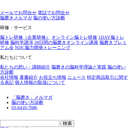
メールでお問合せ
電話でお問合せ
脳磨きメルマガ
脳の使い⽅診断
研修・サービス
脳トレ研修（企業研修）
オンライン脳トレ研修
1DAY脳トレ
研修
脳科学講演
28日間の脳磨きオンライン講座
脳磨きプレミ
アム会
NDC脳力開発トレーニング
私たちについて
私たちの想い・講師紹介
脳磨きの脳科学理論と実践
脳の使い
方診断
会社情報
著書紹介
お役立ち情報
ニュース
特定商品取引に関す
る表記
個人情報の取扱について
「脳磨き」メルマガ
脳の使い方診断
03-6410-7686
検
索: