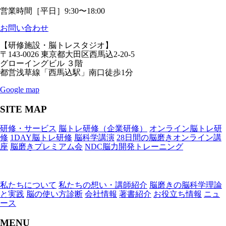
営業時間［平日］9:30〜18:00
お問い合わせ
【研修施設・脳トレスタジオ】
〒143-0026 東京都大田区西馬込2-20-5
グローイングビル ３階
都営浅草線「西馬込駅」南口徒歩1分
Google map
SITE MAP
研修・サービス
脳トレ研修（企業研修）
オンライン脳トレ研
修
1DAY脳トレ研修
脳科学講演
28日間の脳磨きオンライン講
座
脳磨きプレミアム会
NDC脳力開発トレーニング
私たちについて
私たちの想い・講師紹介
脳磨きの脳科学理論
と実践
脳の使い方診断
会社情報
著書紹介
お役立ち情報
ニュ
ース
MENU